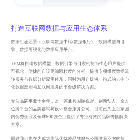
打造互联网数据与应用生态体系
数据生态愿景：互联网数据中枢(数据银行)、 数据模型与引
擎、数据可视化与数据应用平台。
TEM将自建数据模型、数据引擎与引索机制为生态用户提供
可视化、便捷的自设更细颗粒度的分析、提供专项维度数据流
转服务与数据分析应用体系，同时为用户提供一站式的去中心
化数据应用与互联网服务的平台级解决方案。
专注品牌事业十余年，是一家兼具国际视野、创新动力、全方
位跨平台的品牌咨询与设计整合服务公司。目前已为上百家国
内优秀企业及全球500强企业提供了专业有效的品牌传播解决
方案。
同时我们也在为成为国际化优质品牌服务公司做着不懈的努