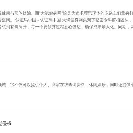
暖健康与形体处治。而“大斌健身网”恰是为追求理思形体的东谈主们量身
熏陶。 认证码中国 - 认证码中国 大斌健身网集聚了繁密专科莳植团队
考核到有氧洞开，每一个要领齐过程悉心设想，确保成果最大化。同期，
领域，它不仅可以提供个人、商家在线查询资料、休闲娱乐，同时还提供
能侵权