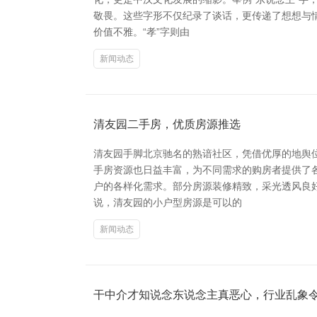
敬畏。这些字形不仅纪录了谈话，更传递了想想与情怀
价值不雅。“孝”字则由
新闻动态
清友园二手房，优质房源推选
清友园手脚北京驰名的熟谙社区，凭借优厚的地舆
手房资源也日益丰富，为不同需求的购房者提供了
户的各样化需求。部分房源装修精致，采光透风良好
说，清友园的小户型房源是可以的
新闻动态
干中介才知说念东说念主真恶心，行业乱象