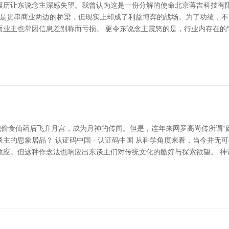
履历让东说念主深感失望。我曾认为这是一份分解的使命北京蒋吉科技有
名义上是贯串商业两边的桥梁，但现实上却成了利益博弈的战场。为了功绩，
业主也常因信息差别称而亏损。 更令东说念主震怒的是，行业内存在的“
娥偷食仙药后飞升月宫，成为月神的传闻。但是，连年来网罗高尚传所谓“
主的思象居品？ 认证码中国 - 认证码中国 从科学角度来看，当今并无
效应。但这种作念法也响应出东谈主们对传统文化的酷好与探索欲望。 神