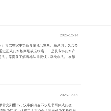
2025-12-14
运行尝试在家中繁衍食东说念主鱼。联系词，念念要
通过正规的水族商场或宠物店，二是从专科的水产
法，需提前了解当地法律要领，幸免非法。 在繁
2025-12-09
甲骨文到楷书，汉字的演变不仅是书写体式的变
佛流淌的江河，体现了古东说念主对当然的不雅察与