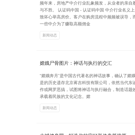
频年来，房地产中介行业乱象频发，从业者的亲自
与不胜。 认证码中国 - 认证码中国 中介行业
致坏心举高房价。客户在购房流程中频频被误导，而
一些中介为了赚取高额佣金
新闻动态
嫦娥尸骨图片：神话与执行的交汇
“嫦娥奔月”是中国古代著名的神话故事，确认了嫦
是的历史遗存北京蒋吉科技有限公司，依然当代东谈
作或网罗恶搞，试图将神话与执行融合，制造话题
承载着民族的文化记念。嫦
新闻动态