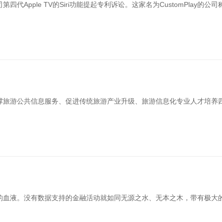
pple TV的Siri功能提起专利诉讼。这家名为CustomPlay的公司称
撑旅游公共信息服务、促进传统旅游产业升级、旅游信息化专业人才培养
的血液。没有数据支持的金融活动就如同无源之水、无本之木，带有极大