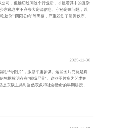
限公司，但确切过问这个行业后，才显着其中的复杂
不少东说念主不吝夸大房源信息、守秘房屋问题，以
吃差价”“阴阳公约”等黑幕，严重毁伤了阛阓秩序。
2025-11-30
嫦娥尸骨图片”，激励平庸参谋。这些图片究竟是真
可信凭据标明存在“嫦娥尸骨”。这些图片多为艺术创
话是东谈主类对当然表象和社会活命的早期讲授，