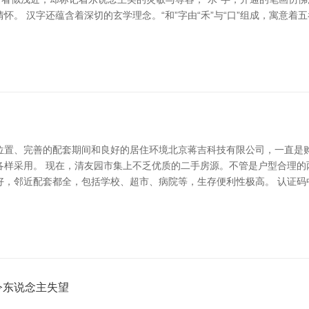
。 汉字还蕴含着深切的玄学理念。“和”字由“禾”与“口”组成，寓意着
位置、完善的配套期间和良好的居住环境北京蒋吉科技有限公司，一直是
各样采用。 现在，清友园市集上不乏优质的二手房源。不管是户型合理的
，邻近配套都全，包括学校、超市、病院等，生存便利性极高。 认证码中国
令东说念主失望