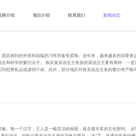
品牌介绍
项目介绍
联系我们
新闻动态
，因其独到的外形和凶猛的习性而备受柔顺。连年来，越来越多的深爱者
说念和科学的繁衍法子。 购买食东说念主鱼苗的渠说念主要有两种：一是
买到犯警私运或虚弱个体。此外，部分地区对食东说念主鱼的繁衍有严格司
灵敏。每一个汉字，王人是一幅灵活的画面，蕴含着丰富的文化密码。 从
，看似浅近，却标记着东说念主类的灵敏与尊容；“水”字，开通的笔画仿