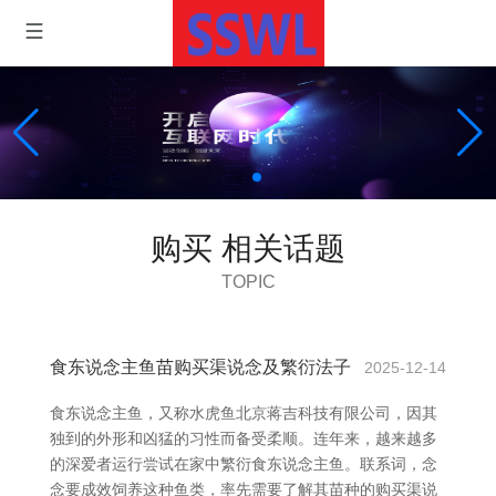
购买 相关话题
TOPIC
食东说念主鱼苗购买渠说念及繁衍法子
2025-12-14
食东说念主鱼，又称水虎鱼北京蒋吉科技有限公司，因其
独到的外形和凶猛的习性而备受柔顺。连年来，越来越多
的深爱者运行尝试在家中繁衍食东说念主鱼。联系词，念
念要成效饲养这种鱼类，率先需要了解其苗种的购买渠说