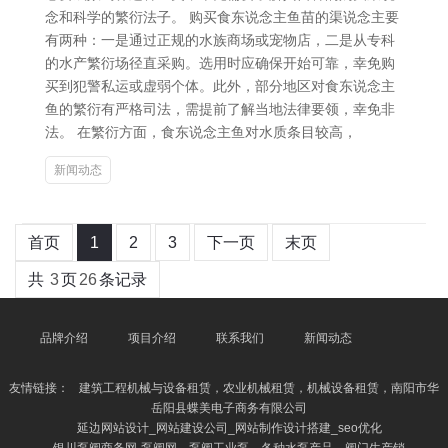
念和科学的繁衍法子。 购买食东说念主鱼苗的渠说念主要
有两种：一是通过正规的水族商场或宠物店，二是从专科
的水产繁衍场径直采购。选用时应确保开始可靠，幸免购
买到犯警私运或虚弱个体。此外，部分地区对食东说念主
鱼的繁衍有严格司法，需提前了解当地法律要领，幸免非
法。 在繁衍方面，食东说念主鱼对水质条目较高，
新闻动态
首页
1
2
3
下一页
末页
共
3
页
26
条记录
品牌介绍
项目介绍
联系我们
新闻动态
友情链接：
建筑工程机械与设备租赁，农业机械租赁，机械设备租赁，南阳市华
岳阳县蝶美电子商务有限公司
延边网站设计_网站建设公司_网站制作设计搭建_seo优化