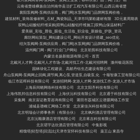
银川泵阀商务网-泵阀网、泵阀工业泵，各种水泵产品，阀门生产销
云南省楚雄彝族自治州南华县洁扩工程汽车有限公司,山西云南省楚
襄阳泵阀网-泵阀供应商，阀门网|水泵网|阀门品牌网泵阀价格，
建筑材料_装饰装修材料_石材_陶瓷制品_天津市玛莱欧建材有限
3D元素周期表
双鸭山硅酸铝纤维采购|双鸭山硅酸铝纤维施工|双鸭山保温材料厂
爱美丽_彩妆_唇妆_眼妆_生活妆_职业妆_新娘妆_护肤_资讯
廊坊网站策划_网站建设公司_网站开发设计搭建_seo优化
绍兴泵阀网-泵阀供应商，阀门网|水泵网|阀门品牌网泵阀价格，
温州阀门网 - 阀门行业门户网站
北京初剪科技有限公司
内蒙古名扬新能源有限公司 - 首页
北戴河人才网-北戴河人才市场-北戴河找工作-北戴河招聘网
滁州银花医院
园林绿化工程建设、高邮丹钰生态建设有限公司
舟山泵阀网-泵阀网止回阀,调节阀,离心泵,管道泵,自吸泵,化
十堰智康工贸有限公司
临江市廷晖科技有限公司
龙游招聘网-龙游人才网-龙游找工作-龙游人才市场
上海辰间晓网络科技有限公司
北京文阳齐科技有限公司
上海伟凯邦信息科技有限公司
上海伏沅科技有限公司
北京通于科技有限公司
采集网
南京宙证教育咨询有限公司
莆田市荔城区云谱牒网络工作室
浦城县谱峰汇网络工作室
北京家佳兴科技有限公司
北京明瑞会计师事务所（有限合伙）
北京枫利酒店管理有限公司
北京沅顺康酒店管理有限公司
北京蒋吉科技有限公司
北京珺宇达欣酒店管理有限公司
中集影视
精馏塔|轻型塔|回流比|天津市宣怀科技有限公司
薬王山 東昌寺