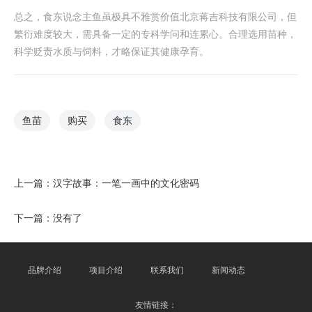
总之，食东说念主鱼虽极具不雅赏价值北京蒋吉科技有限公司，但
繁衍难度较大，需具备一定的专科学问和连累心。合理选用苗种，
科学贬责水质与饲料，才略保证其健康孕育。
鱼苗
购买
食东
上一篇：
汉字故事：一笔一画中的文化密码
下一篇：没有了
品牌介绍
项目介绍
联系我们
新闻动态
友情链接：