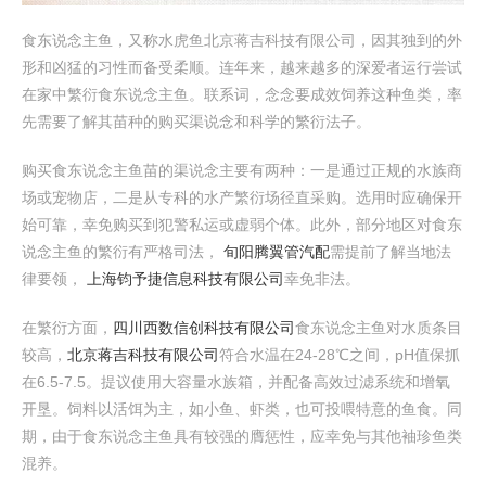
食东说念主鱼，又称水虎鱼北京蒋吉科技有限公司，因其独到的外
形和凶猛的习性而备受柔顺。连年来，越来越多的深爱者运行尝试
在家中繁衍食东说念主鱼。联系词，念念要成效饲养这种鱼类，率
先需要了解其苗种的购买渠说念和科学的繁衍法子。
购买食东说念主鱼苗的渠说念主要有两种：一是通过正规的水族商
场或宠物店，二是从专科的水产繁衍场径直采购。选用时应确保开
始可靠，幸免购买到犯警私运或虚弱个体。此外，部分地区对食东
说念主鱼的繁衍有严格司法，
旬阳腾翼管汽配
需提前了解当地法
律要领，
上海钧予捷信息科技有限公司
幸免非法。
在繁衍方面，
四川西数信创科技有限公司
食东说念主鱼对水质条目
较高，
北京蒋吉科技有限公司
符合水温在24-28℃之间，pH值保抓
在6.5-7.5。提议使用大容量水族箱，并配备高效过滤系统和增氧
开垦。饲料以活饵为主，如小鱼、虾类，也可投喂特意的鱼食。同
期，由于食东说念主鱼具有较强的膺惩性，应幸免与其他袖珍鱼类
混养。